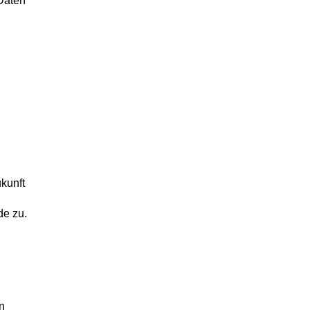
 Daten
ukunft
de zu.
n