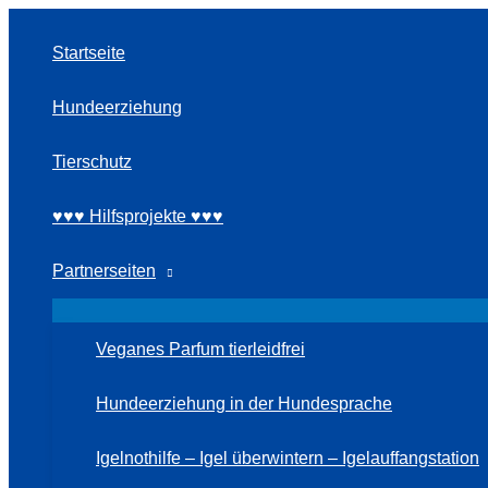
Zum
Inhalt
Startseite
springen
Hundeerziehung
Tierschutz
♥♥♥ Hilfsprojekte ♥♥♥
Partnerseiten
Veganes Parfum tierleidfrei
Hundeerziehung in der Hundesprache
Igelnothilfe – Igel überwintern – Igelauffangstation