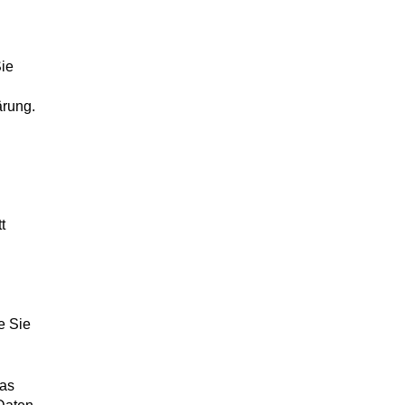
ie
ärung.
t
e Sie
Das