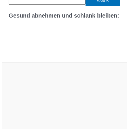
c
Gesund abnehmen und schlank bleiben:
h
e
n
n
a
c
h
: