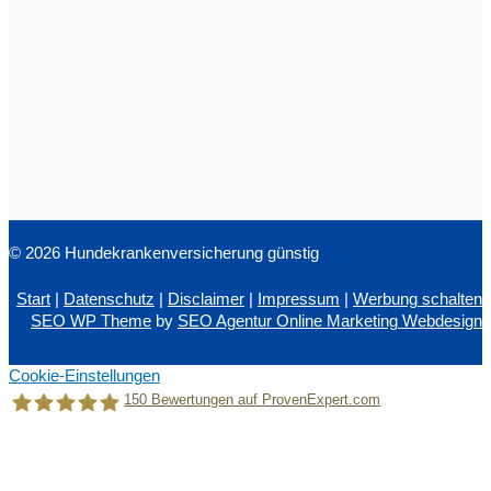
© 2026 Hundekrankenversicherung günstig
Start
|
Datenschutz
|
Disclaimer
|
Impressum
|
Werbung schalten
SEO WP Theme
by
SEO Agentur Online Marketing Webdesign
Cookie-Einstellungen
150
Bewertungen auf ProvenExpert.com
Holger Korsten