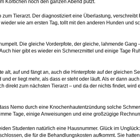
e im Körbchen noch den ganzen Abend putzt.
 zum Tierarzt. Der diagnostiziert eine Überlastung, verschreibt
wieder wie am ersten Tag, tollt mit den anderen Hunden und sc
umpelt. Die gleiche Vorderpfote, der gleiche, lahmende Gang 
Auch hier gibt es wieder ein Schmerzmittel und einige Tage Ru
te alt, auf und fängt an, auch die Hinterpfote auf der gleichen Se
 und er liegt mehr, als dass er steht oder läuft. Als er dann auc
h direkt zum nächsten Tierarzt – und da der nichts findet, wird 
us, dass Nemo durch eine Knochenhautentzündung solche Schme
chlimme Tage, einige Anweisungen und eine großzügige Rechnun
eiden Studenten natürlich eine Hausnummer. Glück im Unglück:
chlossen, die für die Behandlungskosten aufkommt. Sie hatten