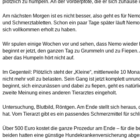
plötzlich zu humpeln. An der Vorderpfote, die er sich zuhaus
Am nächsten Morgen ist es nicht besser, also geht es für Nemo
und Schmerztabletten. Schon ein paar Tage später läuft Nemo 
sich vollkommen erholt zu haben.
Wir spulen einige Wochen vor und sehen, dass Nemo wieder h
beginnt er jetzt, den ganzen Tag zu Grummeln und zu Fiepen. 
aber das Humpeln hört nicht auf.
Im Gegenteil: Plötzlich steht der „Kleine“, mittlerweile 10 Mona
nicht mehr voll zu belasten. Sein Gang ist jetzt komplett unrund
beginnt, sich einzunässen und dabei zu fiepen, geht es natürlic
zweite Meinung eines anderen Tierarztes eingeholt.
Untersuchung, Blutbild, Röntgen. Am Ende stellt sich hera
hat. Vom Tierarzt gibt es ein passendes Schmerzmittel für s
Über 500 Euro kostet die ganze Prozedur am Ende – für die b
beiden hatten eine günstige Hundekrankenversicherung abges