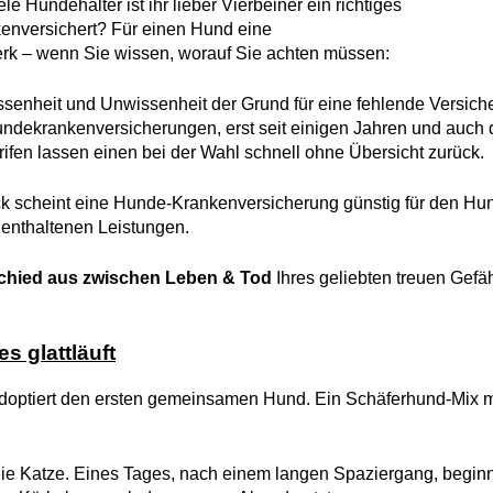
e Hundehalter ist ihr lieber Vierbeiner ein richtiges
ankenversichert? Für einen Hund eine
rk – wenn Sie wissen, worauf Sie achten müssen:
ssenheit und Unwissenheit der Grund für eine fehlende Versich
Hundekrankenversicherungen, erst seit einigen Jahren und auch 
fen lassen einen bei der Wahl schnell ohne Übersicht zurück.
Blick scheint eine Hunde-Krankenversicherung günstig für den Hu
 enthaltenen Leistungen.
chied aus zwischen Leben & Tod
Ihres geliebten treuen Gefä
s glattläuft
adoptiert den ersten gemeinsamen Hund. Ein Schäferhund-Mix m
t die Katze. Eines Tages, nach einem langen Spaziergang, beginn