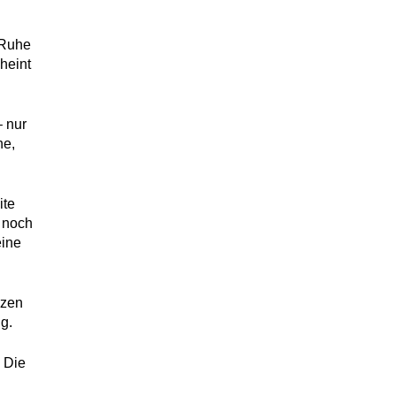
 Ruhe
heint
– nur
he,
ite
h noch
eine
rzen
g.
 Die