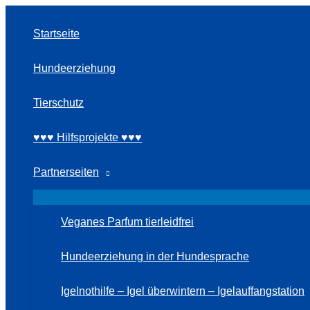
Zum
Inhalt
Startseite
springen
Hundeerziehung
Tierschutz
♥♥♥ Hilfsprojekte ♥♥♥
Partnerseiten
Veganes Parfum tierleidfrei
Hundeerziehung in der Hundesprache
Igelnothilfe – Igel überwintern – Igelauffangstation