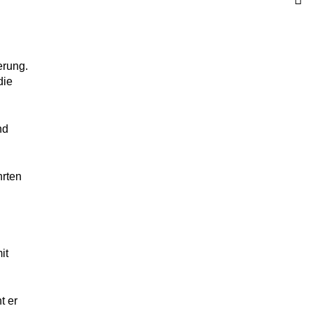
erung.
die
nd
hrten
it
t er