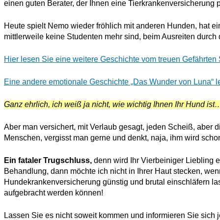
einen guten Berater, der Ihnen eine Tierkrankenversicherung p
Heute spielt Nemo wieder fröhlich mit anderen Hunden, hat e
mittlerweile keine Studenten mehr sind, beim Ausreiten durch 
Hier lesen Sie eine weitere Geschichte vom treuen Gefährte
Eine andere emotionale Geschichte „Das Wunder von Luna“ le
Ganz ehrlich, ich weiß ja nicht, wie wichtig Ihnen Ihr Hund ist
Aber man versichert, mit Verlaub gesagt, jeden Scheiß, aber 
Menschen, vergisst man gerne und denkt, naja, ihm wird schon
Ein fataler Trugschluss,
denn wird Ihr Vierbeiniger Liebling e
Behandlung, dann möchte ich nicht in Ihrer Haut stecken, we
Hundekrankenversicherung günstig und brutal einschläfern las
aufgebracht werden können!
Lassen Sie es nicht soweit kommen und informieren Sie sich 