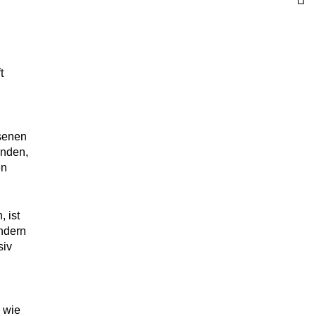
t
senen
inden,
en
 ist
indern
siv
, wie