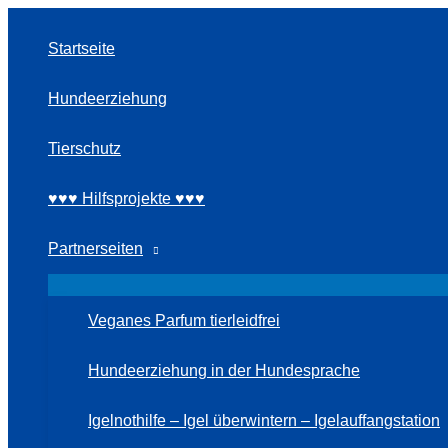
Zum
Inhalt
Startseite
springen
Hundeerziehung
Tierschutz
♥♥♥ Hilfsprojekte ♥♥♥
Partnerseiten
Veganes Parfum tierleidfrei
Hundeerziehung in der Hundesprache
Igelnothilfe – Igel überwintern – Igelauffangstation